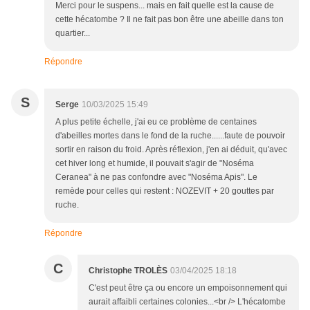
Merci pour le suspens... mais en fait quelle est la cause de
cette hécatombe ? Il ne fait pas bon être une abeille dans ton
quartier...
Répondre
S
Serge
10/03/2025 15:49
A plus petite échelle, j'ai eu ce problème de centaines
d'abeilles mortes dans le fond de la ruche......faute de pouvoir
sortir en raison du froid. Après réflexion, j'en ai déduit, qu'avec
cet hiver long et humide, il pouvait s'agir de "Noséma
Ceranea" à ne pas confondre avec "Noséma Apis". Le
remède pour celles qui restent : NOZEVIT + 20 gouttes par
ruche.
Répondre
C
Christophe TROLÈS
03/04/2025 18:18
C'est peut être ça ou encore un empoisonnement qui
aurait affaibli certaines colonies...<br /> L'hécatombe