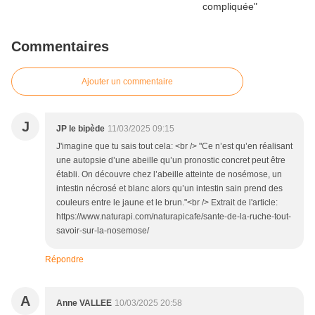
Commentaires
Ajouter un commentaire
J
JP le bipède
11/03/2025 09:15
J'imagine que tu sais tout cela: <br /> "Ce n’est qu’en réalisant
une autopsie d’une abeille qu’un pronostic concret peut être
établi. On découvre chez l’abeille atteinte de nosémose, un
intestin nécrosé et blanc alors qu’un intestin sain prend des
couleurs entre le jaune et le brun."<br /> Extrait de l'article:
https://www.naturapi.com/naturapicafe/sante-de-la-ruche-tout-
savoir-sur-la-nosemose/
Répondre
A
Anne VALLEE
10/03/2025 20:58