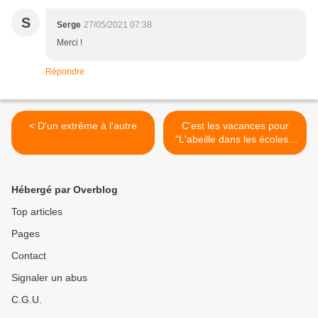
S
Serge
27/05/2021 07:38
Merci !
Répondre
< D'un extrême à l'autre
C'est les vacances pour
"L'abeille dans les écoles".
>
Hébergé par Overblog
Top articles
Pages
Contact
Signaler un abus
C.G.U.