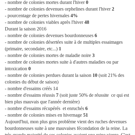
- nombre de colonies mortes durant l'hiver
0
- nombre de colonies devenues orphelines durant l'hiver
2
- pourcentage de pertes hivernales
4%
- nombre de colonies viables après l'hiver
48
Durant la saison 2016
- nombre de colonies devenues bourdonneuses
6
- nombre de colonies désertées suite à de multiples essaimages
(primaire, secondaire, etc...)
1
- nombre de colonies mortes de maladie noire
3
nombre de colonies mortes suite à d'autres maladies ou par
-
intoxication
0
- nombre de colonies perdues durant la saison
10
(soit 21% des
colonies du début de saison)
- nombre d'essaims créés 14
- nombre d'essaims réussis
7
(soit juste 50% de réussite ce qui est
bien plus mauvais que l'année dernière)
- nombre d'essaims récupérés et enruchés
6
- nombre de colonies mises en hivernage
51
Aujourd'hui, mon plus gros problème vient des ruches devenues
bourdonneuses suite à une mauvaises fécondation de la reine. La
très grande majorité de ces colonies avaient une reine vierge. C'est