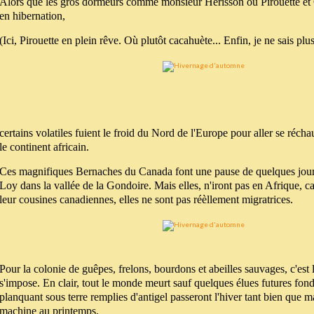
Alors que les gros dormeurs comme monsieur Hérisson où Pirouette et 
en hibernation,
(Ici, Pirouette en plein rêve. Où plutôt cacahuète... Enfin, je ne sais plus
certains volatiles fuient le froid du Nord de l'Europe pour aller se récha
le continent africain.
Ces magnifiques Bernaches du Canada font une pause de quelques jours 
Loy dans la vallée de la Gondoire. Mais elles, n'iront pas en Afrique, c
leur cousines canadiennes, elles ne sont pas réèllement migratrices.
Pour la colonie de guêpes, frelons, bourdons et abeilles sauvages, c'est 
s'impose. En clair, tout le monde meurt sauf quelques élues futures fond
planquant sous terre remplies d'antigel passeront l'hiver tant bien que ma
machine au printemps.