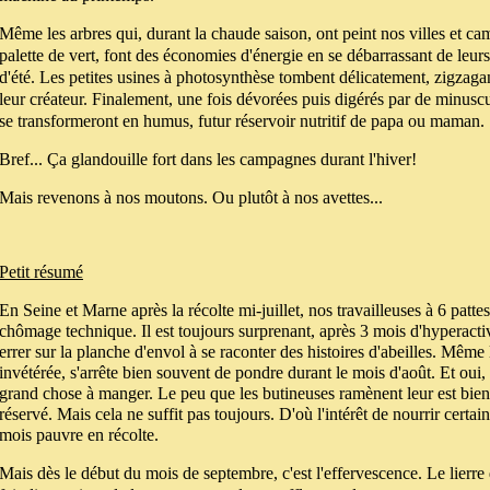
Même les arbres qui, durant la chaude saison, ont peint nos villes et c
palette de vert, font des économies d'énergie en se débarrassant de leu
d'été. Les petites usines à photosynthèse tombent délicatement, zigzaga
leur créateur. Finalement, une fois dévorées puis digérés par de minusc
se transformeront en humus, futur réservoir nutritif de papa ou maman.
Bref... Ça glandouille fort dans les campagnes durant l'hiver!
Mais revenons à nos moutons. Ou plutôt à nos avettes...
Petit résumé
En Seine et Marne après la récolt
e mi-juillet, nos travailleuses à 6 patte
chômage technique. Il est toujours surprenant, après 3 mois d'hyperactivi
errer sur la planche d'envol à se raconter des histoires d'abeilles. Même l
invétérée, s'arrête bien souvent de pondre durant le mois d'août. Et oui, e
grand chose à manger. Le peu que les butineuses ramènent leur est bi
réservé. Mais cela ne suffit pas toujours. D'où l'intérêt de nourrir certai
mois pauvre en récolte.
Mais dès le début du mois de septembre, c'est l'effervescence. Le lierre q