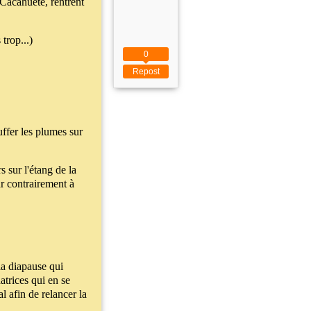
Cacahuète, rentrent
 trop...)
0
Repost
uffer les plumes sur
sur l'étang de la
ar contrairement à
la diapause qui
atrices qui en se
l afin de relancer la