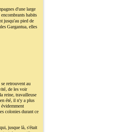
ampagnes d'une large
rs encombrants habits
nt jusqu'au pied de
ules Gargantua, elles
s se retrouvent au
té, de les voir
a reine, travailleuse
n été, il n'y a plus
en évidemment
nes colonies durant ce
ui, jusque là, s'était