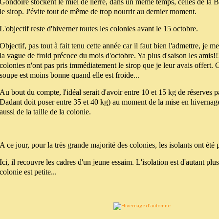
Gondoire stockent le miel de lierre, dans un même temps, celles de la B
le sirop. J'évite tout de même de trop nourrir au dernier moment.
L'objectif reste d'hiverner toutes les colonies avant le 15 octobre.
Objectif, pas tout à fait tenu cette année car il faut bien l'admettre, je me
la vague de froid précoce du mois d'octobre. Ya plus d'saison les amis!
colonies n'ont pas pris immédiatement le sirop que je leur avais offert. C
soupe est moins bonne quand elle est froide...
Au bout du compte, l'idéal serait d'avoir entre 10 et 15 kg de réserves 
Dadant doit poser entre 35 et 40 kg) au moment de la mise en hivernag
aussi de la taille de la colonie.
A ce jour, pour la très grande majorité des colonies, les isolants ont été
Ici, il recouvre les cadres d'un jeune essaim. L'isolation est d'autant plu
colonie est petite...