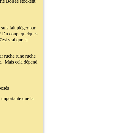
rie Boisée stockent
 suis fait piéger par
!! Du coup, quelques
'est vrai que la
par ruche (une ruche
e.
Mais cela dépend
 posés
s importante que la