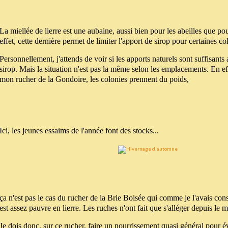
La miellée de lierre est une aubaine, aussi bien pour les abeilles que pou
effet, cette dernière permet de limiter l'apport de sirop pour certaines co
Personnellement, j'attends de voir si les apports naturels sont suffisants
sirop. Mais la situation n'est pas la même selon les emplacements. En eff
mon rucher de la Gondoire, les colonies prennent du poids,
Ici, les jeunes essaims de l'année font des stocks...
ça n'est pas le cas du rucher de la Brie Boisée qui comme je l'avais cons
est assez pauvre en lierre. Les ruches n'ont fait que s'alléger depuis le mo
Je dois donc, sur ce rucher, faire un nourrissement quasi général pour év